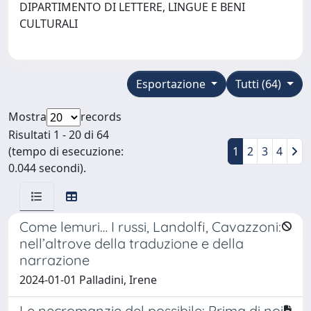
DIPARTIMENTO DI LETTERE, LINGUE E BENI
CULTURALI
Esportazione
Tutti (64)
Mostra
records
Risultati 1 - 20 di 64
(tempo di esecuzione:
1
2
3
4
0.044 secondi).
Come lemuri… I russi, Landolfi, Cavazzoni:
nell’altrove della traduzione e della
narrazione
2024-01-01 Palladini, Irene
Le necromanzie del possibile: Prima di noi