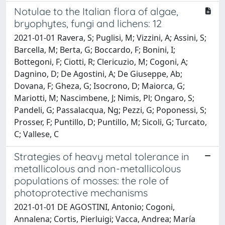
Notulae to the Italian flora of algae,
bryophytes, fungi and lichens: 12
2021-01-01 Ravera, S; Puglisi, M; Vizzini, A; Assini, S;
Barcella, M; Berta, G; Boccardo, F; Bonini, I;
Bottegoni, F; Ciotti, R; Clericuzio, M; Cogoni, A;
Dagnino, D; De Agostini, A; De Giuseppe, Ab;
Dovana, F; Gheza, G; Isocrono, D; Maiorca, G;
Mariotti, M; Nascimbene, J; Nimis, Pl; Ongaro, S;
Pandeli, G; Passalacqua, Ng; Pezzi, G; Poponessi, S;
Prosser, F; Puntillo, D; Puntillo, M; Sicoli, G; Turcato,
C; Vallese, C
Strategies of heavy metal tolerance in
metallicolous and non-metallicolous
populations of mosses: the role of
photoprotective mechanisms
2021-01-01 DE AGOSTINI, Antonio; Cogoni,
Annalena; Cortis, Pierluigi; Vacca, Andrea; María