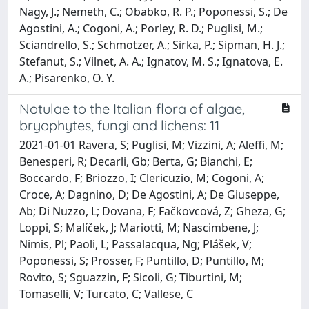
Nagy, J.; Nemeth, C.; Obabko, R. P.; Poponessi, S.; De
Agostini, A.; Cogoni, A.; Porley, R. D.; Puglisi, M.;
Sciandrello, S.; Schmotzer, A.; Sirka, P.; Sipman, H. J.;
Stefanut, S.; Vilnet, A. A.; Ignatov, M. S.; Ignatova, E.
A.; Pisarenko, O. Y.
Notulae to the Italian flora of algae,
bryophytes, fungi and lichens: 11
2021-01-01 Ravera, S; Puglisi, M; Vizzini, A; Aleffi, M;
Benesperi, R; Decarli, Gb; Berta, G; Bianchi, E;
Boccardo, F; Briozzo, I; Clericuzio, M; Cogoni, A;
Croce, A; Dagnino, D; De Agostini, A; De Giuseppe,
Ab; Di Nuzzo, L; Dovana, F; Fačkovcová, Z; Gheza, G;
Loppi, S; Malíček, J; Mariotti, M; Nascimbene, J;
Nimis, Pl; Paoli, L; Passalacqua, Ng; Plášek, V;
Poponessi, S; Prosser, F; Puntillo, D; Puntillo, M;
Rovito, S; Sguazzin, F; Sicoli, G; Tiburtini, M;
Tomaselli, V; Turcato, C; Vallese, C