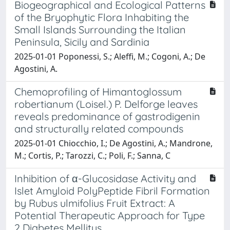
Biogeographical and Ecological Patterns
of the Bryophytic Flora Inhabiting the
Small Islands Surrounding the Italian
Peninsula, Sicily and Sardinia
2025-01-01 Poponessi, S.; Aleffi, M.; Cogoni, A.; De
Agostini, A.
Chemoprofiling of Himantoglossum
robertianum (Loisel.) P. Delforge leaves
reveals predominance of gastrodigenin
and structurally related compounds
2025-01-01 Chiocchio, I.; De Agostini, A.; Mandrone,
M.; Cortis, P.; Tarozzi, C.; Poli, F.; Sanna, C
Inhibition of α-Glucosidase Activity and
Islet Amyloid PolyPeptide Fibril Formation
by Rubus ulmifolius Fruit Extract: A
Potential Therapeutic Approach for Type
2 Diabetes Mellitus