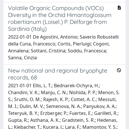
Volatile Organic Compounds (VOCs)
Diversity in the Orchid Himantoglossum
robertianum (Loisel.) P. Delforge from
Sardinia (Italy)
2022-01-01 De Agostini, Antonio; Saverio Robustelli
della Cuna, Francesco; Cortis, Pierluigi; Cogoni,
Annalena; Sottani, Cristina; Soddu, Francesca;
Sanna, Cinzia
New national and regional bryophyte
records, 68
2021-01-01 Ellis, L. T.; Bednarek-Ochyra, H.;
Chandini, V. K.; Manju, C. N.; Nishida, P. P.; Menon, S.
S.; Sruthi, O. M.; Rajesh, K. P.; Cottet, A. C.; Messuti,
M. I.; Dulin, M. V.; Semenova, N. A.; Panyukov, A. A.;
Teteryuk, B. Y.; Erzberger, P.; Fuertes, E.; Garilleti, R.;
Gupta, R.; Asthana, A. K.; Gradstein, S. R.; Hedenas,
L.; Kiebacher, T.; Kucera, J.; Lara, F.; Mamontov, Y. S.;