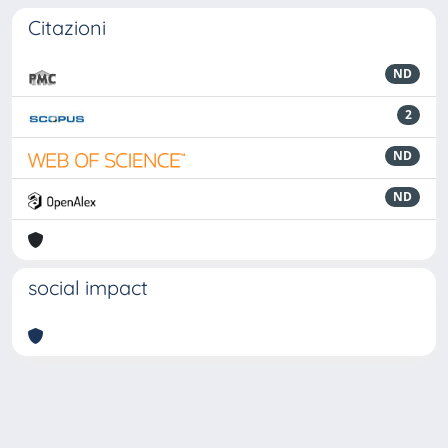
Citazioni
ND
2
ND
ND
social impact