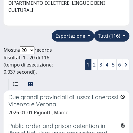
DIPARTIMENTO DI LETTERE, LINGUE E BENI
CULTURALI
Esportazione
Tutti (116)
Mostra
records
Risultati 1 - 20 di 116
(tempo di esecuzione:
1
2
3
4
5
6
0.037 secondi).
Due grandi provinciali di lusso: Lanerossi
Vicenza e Verona
2026-01-01 Pignotti, Marco
Public order and prison detention in
liberal Italy: between repression and