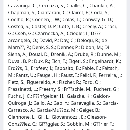
Cazzaniga, C.; Ceccuzzi, S.; Challis, C.; Chankin, A.;
Chapman, S.; Cianfarani, C.; Clairet, F.; Coda, S.;
Coelho, R.; Coenen, J. W.; Colas, L.; Conway, G. D.;
Costea, S.; Coster, D. P.; Cote, T. B.; Creely, A.; Croci,
G.; Cseh, G.; Czarnecka, A.; Cziegler, I.; D???
arcangelo, O.; David, P.; Day, C.; Delogu, R.; de
Marn??, P.; Denk, S. S.; Denner, P.; Dibon, M.; Di
Siena, A.; Douai, D.; Drenik, A.; Drube, R.; Dunne, M.;
Duval, B. P.; Dux, R.; Eich, T.; Elgeti, S.; Engelhardt, K.;
Erd??s, B.; Erofeev, I.; Esposito, B.; Fable, E.; Faitsch,
M.; Fantz, U.; Faugel, H.; Faust, I.; Felici, F.; Ferreira, J.;
Fietz, S.; Figuereido, A.; Fischer, R.; Ford, O.;
Frassinetti, L.; Freethy, S.; Fr??schle, M.; Fuchert, G.;
Fuchs, J. C.; F??nfgelder, H.; Galazka, K.; Galdon-
Quiroga, J.; Gallo, A.; Gao, Y.; Garavaglia, S.; Garcia-
Carrasco, A.; Garcia-Mu??oz, M.; Geiger, B.;
Giannone, L.; Gil, L.; Giovannozzi, E.; Gleason-
Gonz??lez, C.; Gl??ggler, S.; Gobbin, M.; G??rler, T.;