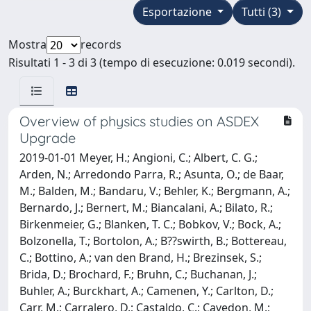
Esportazione
Tutti (3)
Mostra
records
Risultati 1 - 3 di 3 (tempo di esecuzione: 0.019 secondi).
Overview of physics studies on ASDEX
Upgrade
2019-01-01 Meyer, H.; Angioni, C.; Albert, C. G.;
Arden, N.; Arredondo Parra, R.; Asunta, O.; de Baar,
M.; Balden, M.; Bandaru, V.; Behler, K.; Bergmann, A.;
Bernardo, J.; Bernert, M.; Biancalani, A.; Bilato, R.;
Birkenmeier, G.; Blanken, T. C.; Bobkov, V.; Bock, A.;
Bolzonella, T.; Bortolon, A.; B??swirth, B.; Bottereau,
C.; Bottino, A.; van den Brand, H.; Brezinsek, S.;
Brida, D.; Brochard, F.; Bruhn, C.; Buchanan, J.;
Buhler, A.; Burckhart, A.; Camenen, Y.; Carlton, D.;
Carr, M.; Carralero, D.; Castaldo, C.; Cavedon, M.;