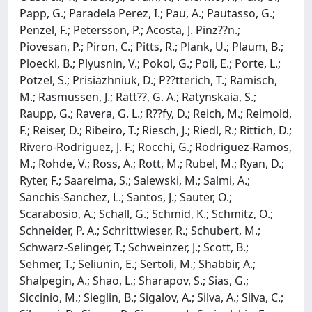
Papp, G.; Paradela Perez, I.; Pau, A.; Pautasso, G.;
Penzel, F.; Petersson, P.; Acosta, J. Pinz??n.;
Piovesan, P.; Piron, C.; Pitts, R.; Plank, U.; Plaum, B.;
Ploeckl, B.; Plyusnin, V.; Pokol, G.; Poli, E.; Porte, L.;
Potzel, S.; Prisiazhniuk, D.; P??tterich, T.; Ramisch,
M.; Rasmussen, J.; Ratt??, G. A.; Ratynskaia, S.;
Raupp, G.; Ravera, G. L.; R??fy, D.; Reich, M.; Reimold,
F.; Reiser, D.; Ribeiro, T.; Riesch, J.; Riedl, R.; Rittich, D.;
Rivero-Rodriguez, J. F.; Rocchi, G.; Rodriguez-Ramos,
M.; Rohde, V.; Ross, A.; Rott, M.; Rubel, M.; Ryan, D.;
Ryter, F.; Saarelma, S.; Salewski, M.; Salmi, A.;
Sanchis-Sanchez, L.; Santos, J.; Sauter, O.;
Scarabosio, A.; Schall, G.; Schmid, K.; Schmitz, O.;
Schneider, P. A.; Schrittwieser, R.; Schubert, M.;
Schwarz-Selinger, T.; Schweinzer, J.; Scott, B.;
Sehmer, T.; Seliunin, E.; Sertoli, M.; Shabbir, A.;
Shalpegin, A.; Shao, L.; Sharapov, S.; Sias, G.;
Siccinio, M.; Sieglin, B.; Sigalov, A.; Silva, A.; Silva, C.;