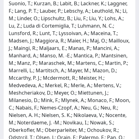
Suonio, T.; Kurzan, B.; Labit, B.; Lackner, K.; Laggner,
F.; Lang, P. T.; Lauber, P.; Lebschy, A.; Leuthold, N.; Li,
M.; Linder, O.; Lipschultz, B.; Liu, F.; Liu, Y.; Lohs, A.;
Lu, Z.; Luda di Cortemiglia, T.; Luhmann, N. C.;
Lunsford, R.; Lunt, T.; Lyssoivan, A.; Maceina, T.;
Madsen, J.; Maggiora, R.; Maier, H.; Maj, O.; Mailloux,
J.; Maingi, R.; Maljaars, E.; Manas, P.; Mancini, A.;
Manhard, A.; Manso, M. -E.; Mantica, P.; Mantsinen,
M.; Manz, P.; Maraschek, M.; Martens, C.; Martin, P.;
Marrelli, L.; Martitsch, A.; Mayer, M.; Mazon, D.;
Mccarthy, P. J.; Mcdermott, R.; Meister, H.;
Medvedeva, A.; Merkel, R.; Merle, A.; Mertens, V.;
Meshcheriakov, D.; Meyer, O.; Miettunen, J.;
Milanesio, D.; Mink, F.; Mlynek, A.; Monaco, F.; Moon,
C.; Nabais, F.; Nemes-Czopf, A.; Neu, G.; Neu, R.;
Nielsen, A. H.; Nielsen, S. K.; Nikolaeva, V.; Nocente,
M.; Noterdaeme, J. -M.; Novikau, I.; Nowak, S.;
Oberkofler, M.; Oberparleiter, M.; Ochoukov, R.;
Odstrcil, T.; Olsen, J.; Orain, F.; Palermo, F.; Pan, O.;