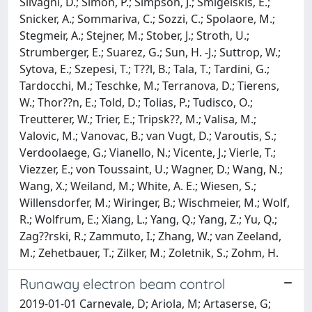
Silvagni, D.; Simon, P.; Simpson, J.; Smigelskis, E.;
Snicker, A.; Sommariva, C.; Sozzi, C.; Spolaore, M.;
Stegmeir, A.; Stejner, M.; Stober, J.; Stroth, U.;
Strumberger, E.; Suarez, G.; Sun, H. -J.; Suttrop, W.;
Sytova, E.; Szepesi, T.; T??l, B.; Tala, T.; Tardini, G.;
Tardocchi, M.; Teschke, M.; Terranova, D.; Tierens,
W.; Thor??n, E.; Told, D.; Tolias, P.; Tudisco, O.;
Treutterer, W.; Trier, E.; Tripsk??, M.; Valisa, M.;
Valovic, M.; Vanovac, B.; van Vugt, D.; Varoutis, S.;
Verdoolaege, G.; Vianello, N.; Vicente, J.; Vierle, T.;
Viezzer, E.; von Toussaint, U.; Wagner, D.; Wang, N.;
Wang, X.; Weiland, M.; White, A. E.; Wiesen, S.;
Willensdorfer, M.; Wiringer, B.; Wischmeier, M.; Wolf,
R.; Wolfrum, E.; Xiang, L.; Yang, Q.; Yang, Z.; Yu, Q.;
Zag??rski, R.; Zammuto, I.; Zhang, W.; van Zeeland,
M.; Zehetbauer, T.; Zilker, M.; Zoletnik, S.; Zohm, H.
Runaway electron beam control
2019-01-01 Carnevale, D; Ariola, M; Artaserse, G;