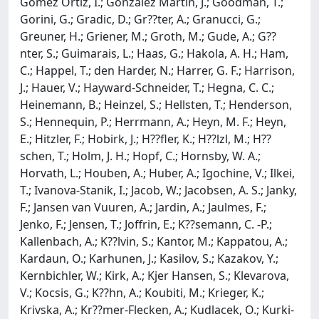
Gomez Ortiz, I.; Gonzalez Martin, J.; Goodman, T.;
Gorini, G.; Gradic, D.; Gr??ter, A.; Granucci, G.;
Greuner, H.; Griener, M.; Groth, M.; Gude, A.; G??
nter, S.; Guimarais, L.; Haas, G.; Hakola, A. H.; Ham,
C.; Happel, T.; den Harder, N.; Harrer, G. F.; Harrison,
J.; Hauer, V.; Hayward-Schneider, T.; Hegna, C. C.;
Heinemann, B.; Heinzel, S.; Hellsten, T.; Henderson,
S.; Hennequin, P.; Herrmann, A.; Heyn, M. F.; Heyn,
E.; Hitzler, F.; Hobirk, J.; H??fler, K.; H??lzl, M.; H??
schen, T.; Holm, J. H.; Hopf, C.; Hornsby, W. A.;
Horvath, L.; Houben, A.; Huber, A.; Igochine, V.; Ilkei,
T.; Ivanova-Stanik, I.; Jacob, W.; Jacobsen, A. S.; Janky,
F.; Jansen van Vuuren, A.; Jardin, A.; Jaulmes, F.;
Jenko, F.; Jensen, T.; Joffrin, E.; K??semann, C. -P.;
Kallenbach, A.; K??lvin, S.; Kantor, M.; Kappatou, A.;
Kardaun, O.; Karhunen, J.; Kasilov, S.; Kazakov, Y.;
Kernbichler, W.; Kirk, A.; Kjer Hansen, S.; Klevarova,
V.; Kocsis, G.; K??hn, A.; Koubiti, M.; Krieger, K.;
Krivska, A.; Kr??mer-Flecken, A.; Kudlacek, O.; Kurki-