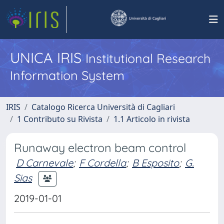
UNICA IRIS
Institutional Research
Information System
IRIS
Catalogo Ricerca Università di Cagliari
1 Contributo su Rivista
1.1 Articolo in rivista
Runaway electron beam control
D Carnevale
;
F Cordella
;
B Esposito
;
G.
Sias
2019-01-01