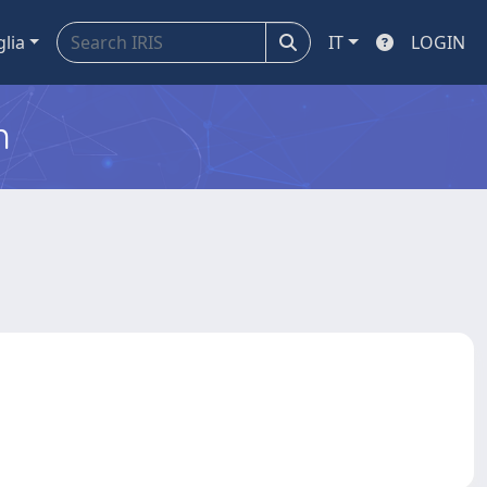
glia
IT
LOGIN
m