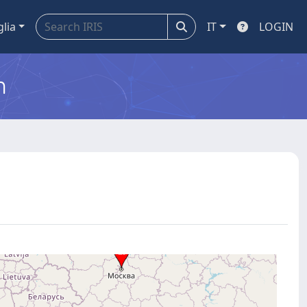
glia
IT
LOGIN
m