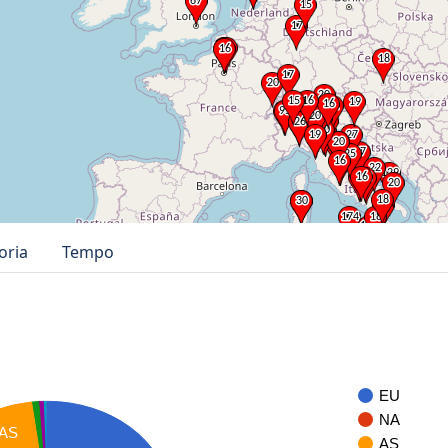
oria
Tempo
EU
NA
AS
AS