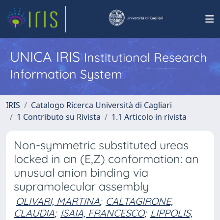
UNICA IRIS
Institutional Research
Information System
IRIS
Catalogo Ricerca Università di Cagliari
1 Contributo su Rivista
1.1 Articolo in rivista
Non-symmetric substituted ureas
locked in an (E,Z) conformation: an
unusual anion binding via
supramolecular assembly
OLIVARI, MARTINA
;
CALTAGIRONE,
CLAUDIA
;
ISAIA, FRANCESCO
;
LIPPOLIS,