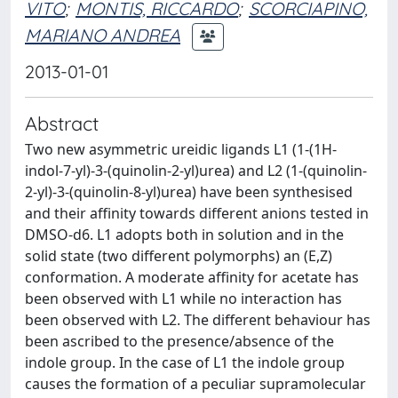
VITO
;
MONTIS, RICCARDO
;
SCORCIAPINO,
MARIANO ANDREA
2013-01-01
Abstract
Two new asymmetric ureidic ligands L1 (1-(1H-
indol-7-yl)-3-(quinolin-2-yl)urea) and L2 (1-(quinolin-
2-yl)-3-(quinolin-8-yl)urea) have been synthesised
and their affinity towards different anions tested in
DMSO-d6. L1 adopts both in solution and in the
solid state (two different polymorphs) an (E,Z)
conformation. A moderate affinity for acetate has
been observed with L1 while no interaction has
been observed with L2. The different behaviour has
been ascribed to the presence/absence of the
indole group. In the case of L1 the indole group
causes the formation of a peculiar supramolecular