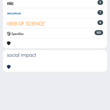
5
7
6
ND
social impact
Powered by
IRIS
-
about IRIS
-