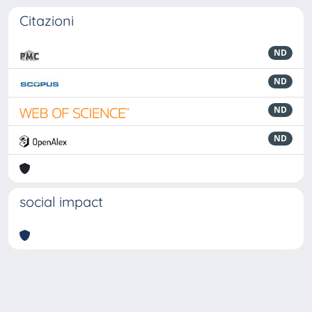
Citazioni
ND
ND
ND
ND
social impact