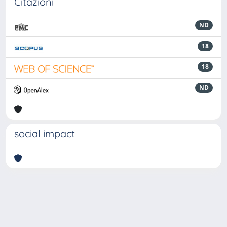
Citazioni
ND
18
18
ND
social impact