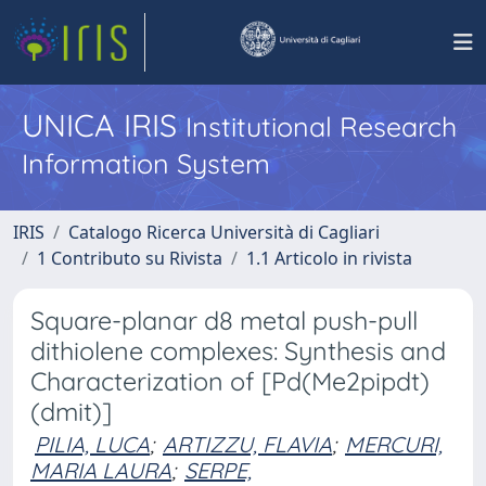
UNICA IRIS
Institutional Research
Information System
IRIS
Catalogo Ricerca Università di Cagliari
1 Contributo su Rivista
1.1 Articolo in rivista
Square-planar d8 metal push-pull
dithiolene complexes: Synthesis and
Characterization of [Pd(Me2pipdt)
(dmit)]
PILIA, LUCA
;
ARTIZZU, FLAVIA
;
MERCURI,
MARIA LAURA
;
SERPE,