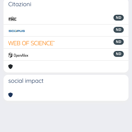
Citazioni
ND
ND
ND
ND
social impact