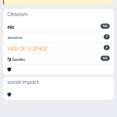
Citazioni
ND
7
5
ND
social impact