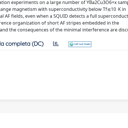
tation experiments on a large number of YBa2Cu3O6+x sam
t range magnetism with superconductivity below Tf≲10 K in
 AF fields, even when a SQUID detects a full superconduc
erence organization of short AF stripes embedded in the
and the consequences of the minimal interference are disc
a completa (DC)