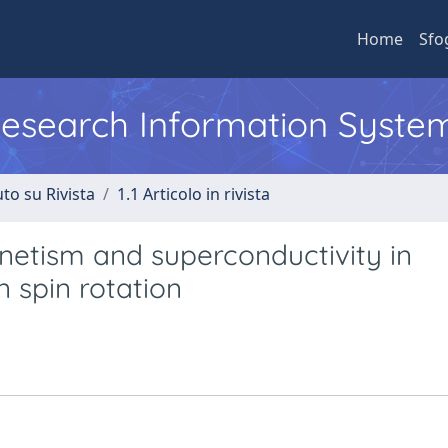
Home
Sfo
 Research Information Syste
to su Rivista
1.1 Articolo in rivista
etism and superconductivity in
spin rotation