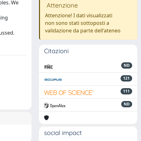
ples. We
Attenzione
Attenzione! I dati visualizzati
ting
non sono stati sottoposti a
validazione da parte dell'ateneo
ussed.
Citazioni
ND
121
111
ND
social impact