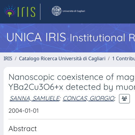
UNICA IRIS
Institutional
IRIS
Catalogo Ricerca Università di Cagliari
1 Contribu
Nanoscopic coexistence of magn
YBa2Cu3O6+x detected by muon 
SANNA, SAMUELE
;
CONCAS, GIORGIO
;
2004-01-01
Abstract