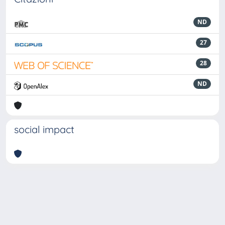
ND
27
28
ND
social impact