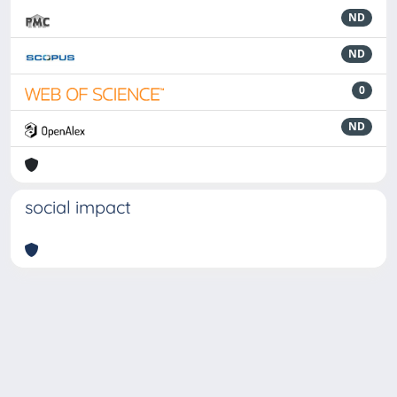
ND
ND
0
ND
social impact