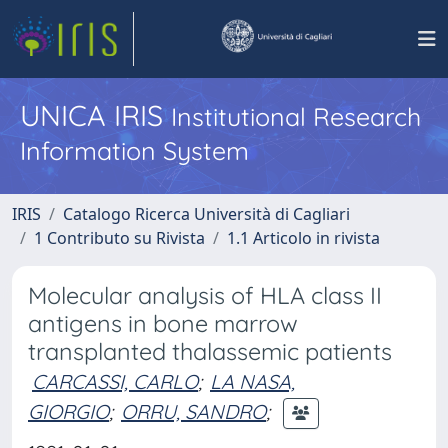
UNICA IRIS
Institutional Research
Information System
IRIS
Catalogo Ricerca Università di Cagliari
1 Contributo su Rivista
1.1 Articolo in rivista
Molecular analysis of HLA class II
antigens in bone marrow
transplanted thalassemic patients
CARCASSI, CARLO
;
LA NASA,
GIORGIO
;
ORRU, SANDRO
;