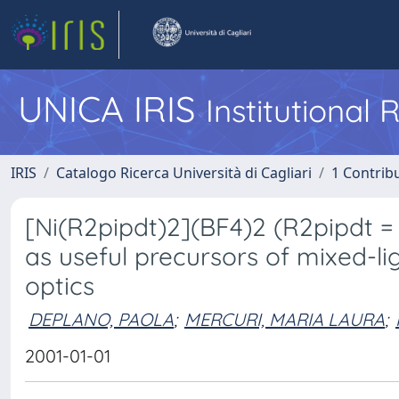
UNICA IRIS
Institutional
IRIS
Catalogo Ricerca Università di Cagliari
1 Contribu
[Ni(R2pipdt)2](BF4)2 (R2pipdt = 
as useful precursors of mixed-lig
optics
DEPLANO, PAOLA
;
MERCURI, MARIA LAURA
;
2001-01-01