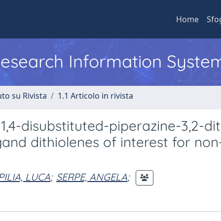
Home
Sfo
 Research Information Syste
to su Rivista
1.1 Articolo in rivista
1,4-disubstituted-piperazine-3,2-di
and dithiolenes of interest for non
PILIA, LUCA
;
SERPE, ANGELA
;