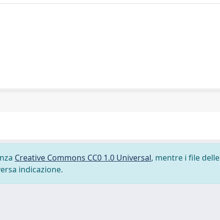
cenza
Creative Commons CC0 1.0 Universal
, mentre i file delle
versa indicazione.