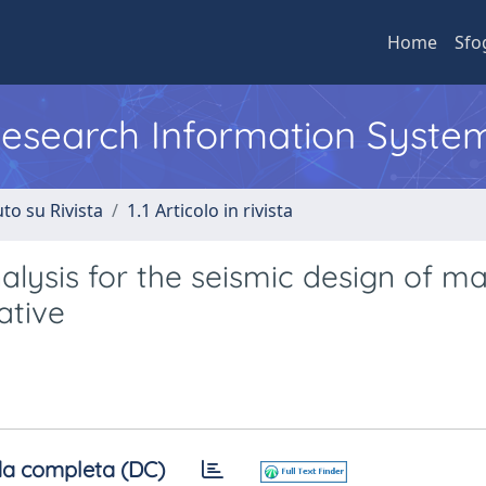
Home
Sfo
 Research Information Syste
to su Rivista
1.1 Articolo in rivista
alysis for the seismic design of m
ative
a completa (DC)