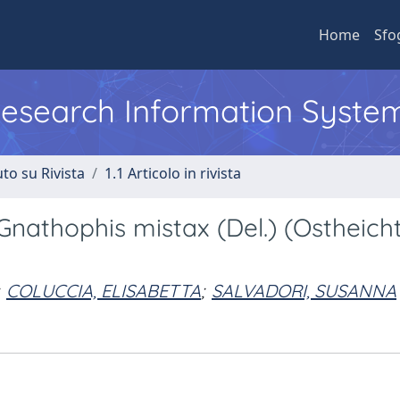
Home
Sfo
 Research Information Syste
to su Rivista
1.1 Articolo in rivista
i Gnathophis mistax (Del.) (Ostheich
COLUCCIA, ELISABETTA
;
SALVADORI, SUSANNA