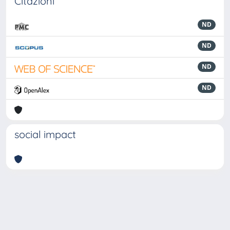
Citazioni
ND
ND
ND
ND
social impact