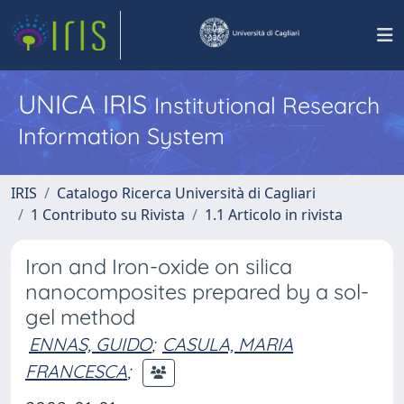
UNICA IRIS
Institutional Research
Information System
IRIS
Catalogo Ricerca Università di Cagliari
1 Contributo su Rivista
1.1 Articolo in rivista
Iron and Iron-oxide on silica
nanocomposites prepared by a sol-
gel method
ENNAS, GUIDO
;
CASULA, MARIA
FRANCESCA
;