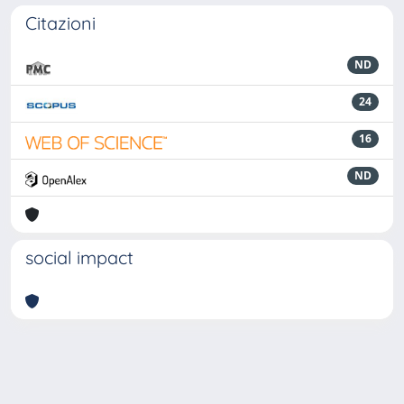
Citazioni
ND
24
16
ND
social impact