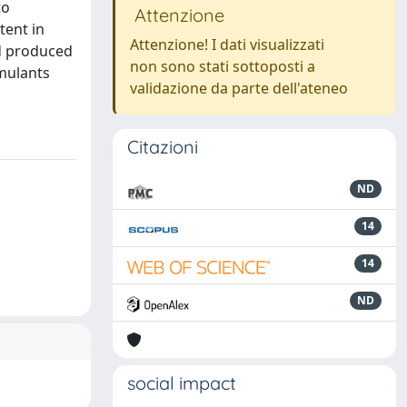
to
Attenzione
tent in
Attenzione! I dati visualizzati
nd produced
non sono stati sottoposti a
imulants
validazione da parte dell'ateneo
Citazioni
ND
14
14
ND
social impact