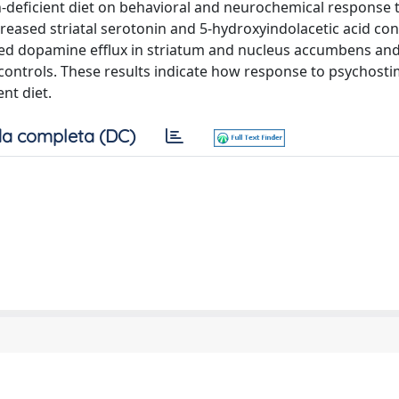
n-deficient diet on behavioral and neurochemical response 
reased striatal serotonin and 5-hydroxyindolacetic acid con
ased dopamine efflux in striatum and nucleus accumbens a
controls. These results indicate how response to psychost
nt diet.
a completa (DC)