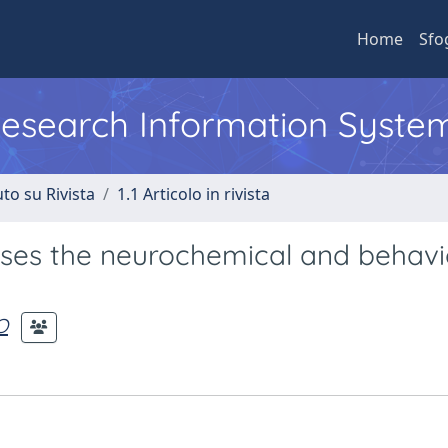
Home
Sfo
 Research Information Syste
to su Rivista
1.1 Articolo in rivista
ases the neurochemical and behavi
O