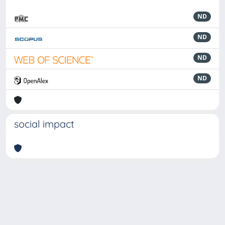
ND
ND
ND
ND
social impact