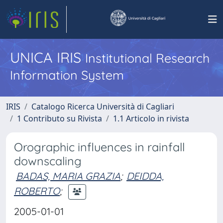
UNICA IRIS
Institutional Research
Information System
IRIS
Catalogo Ricerca Università di Cagliari
1 Contributo su Rivista
1.1 Articolo in rivista
Orographic influences in rainfall
downscaling
BADAS, MARIA GRAZIA
;
DEIDDA,
ROBERTO
;
2005-01-01