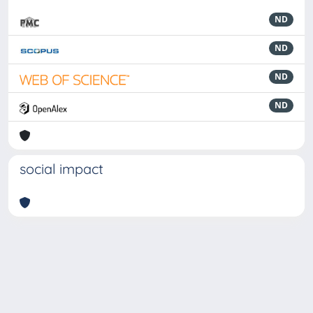
ND
ND
ND
ND
social impact