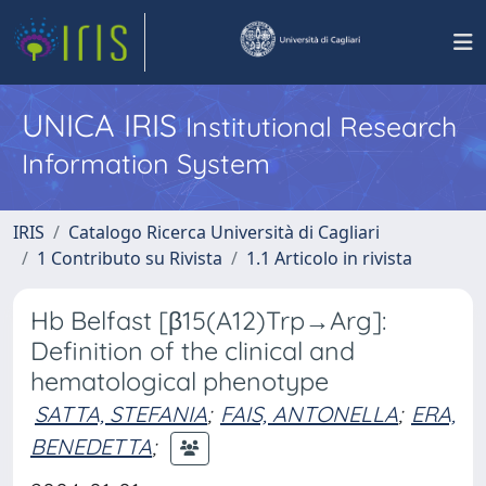
UNICA IRIS
Institutional Research
Information System
IRIS
Catalogo Ricerca Università di Cagliari
1 Contributo su Rivista
1.1 Articolo in rivista
Hb Belfast [β15(A12)Trp→Arg]:
Definition of the clinical and
hematological phenotype
SATTA, STEFANIA
;
FAIS, ANTONELLA
;
ERA,
BENEDETTA
;