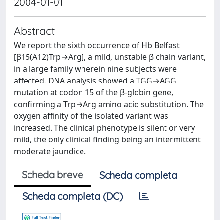
2004-01-01
Abstract
We report the sixth occurrence of Hb Belfast
[β15(A12)Trp→Arg], a mild, unstable β chain variant,
in a large family wherein nine subjects were
affected. DNA analysis showed a TGG→AGG
mutation at codon 15 of the β-globin gene,
confirming a Trp→Arg amino acid substitution. The
oxygen affinity of the isolated variant was
increased. The clinical phenotype is silent or very
mild, the only clinical finding being an intermittent
moderate jaundice.
Scheda breve
Scheda completa
Scheda completa (DC)