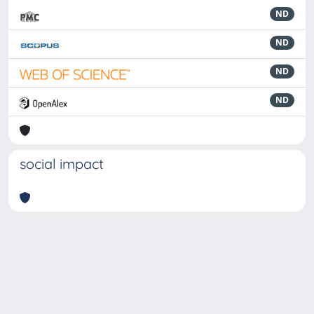
ND
ND
ND
ND
social impact