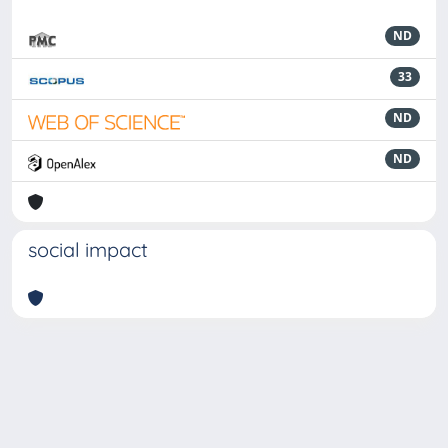
ND
33
ND
ND
social impact