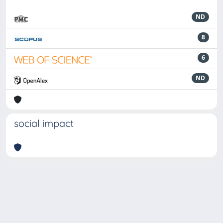
ND
8
6
ND
social impact