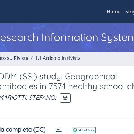
Home
Sfo
 Research Information Syste
to su Rivista
1.1 Articolo in rivista
IDDM (SSI) study. Geographical
oantibodies in 7574 healthy school ch
MARIOTTI, STEFANO
;
a completa (DC)