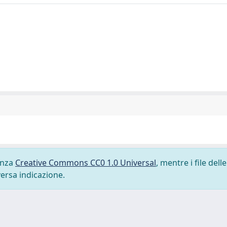
cenza
Creative Commons CC0 1.0 Universal
, mentre i file delle
versa indicazione.