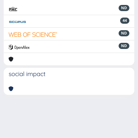
ND
44
ND
ND
social impact