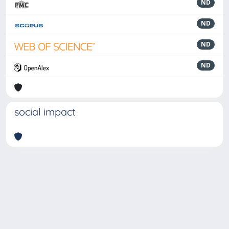
ND
ND
ND
ND
social impact
Powered by
IRIS
-
about IRIS
-