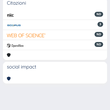
Citazioni
ND
3
ND
ND
social impact