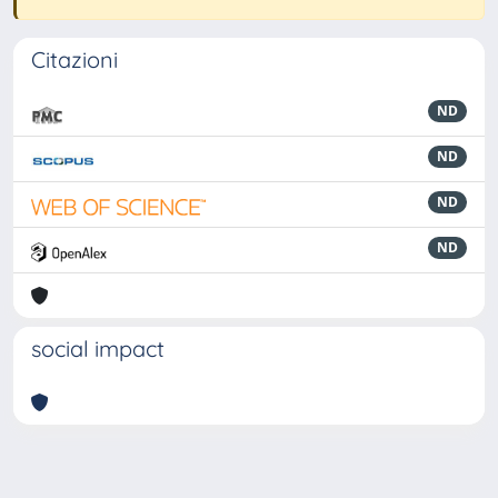
Citazioni
ND
ND
ND
ND
social impact