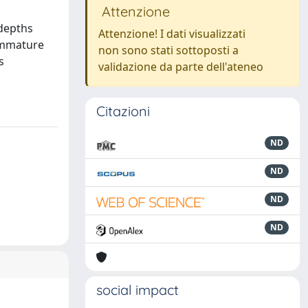
Attenzione
 depths
Attenzione! I dati visualizzati
 immature
non sono stati sottoposti a
s
validazione da parte dell'ateneo
Citazioni
ND
ND
ND
ND
social impact