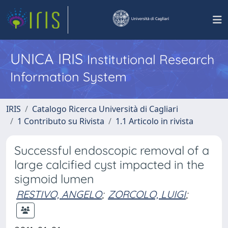
UNICA IRIS
Institutional Research
Information System
IRIS
Catalogo Ricerca Università di Cagliari
1 Contributo su Rivista
1.1 Articolo in rivista
Successful endoscopic removal of a
large calcified cyst impacted in the
sigmoid lumen
RESTIVO, ANGELO
;
ZORCOLO, LUIGI
;