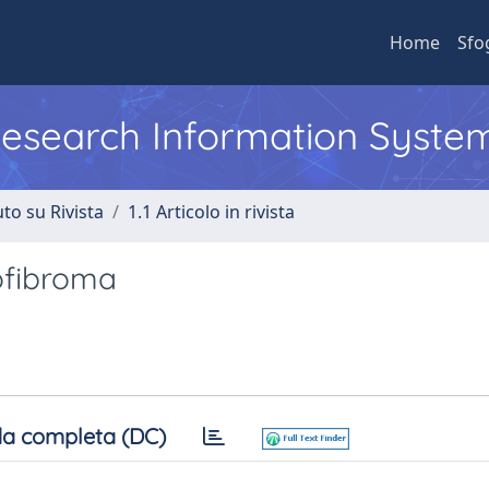
Home
Sfo
 Research Information Syste
to su Rivista
1.1 Articolo in rivista
ofibroma
a completa (DC)