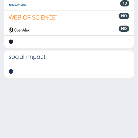
13
ND
ND
social impact
Powered by
IRIS
-
about IRIS
-
Utilizzo dei cookie
-
Privacy
Copyright © 2026