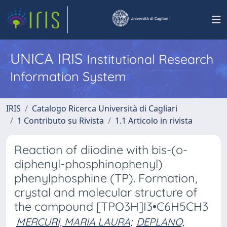
UNICA IRIS
Institutional Research
Information System
IRIS
Catalogo Ricerca Università di Cagliari
1 Contributo su Rivista
1.1 Articolo in rivista
Reaction of diiodine with bis-(o-
diphenyl-phosphinophenyl)
phenylphosphine (TP). Formation,
crystal and molecular structure of
the compound [TPO3H]I3•C6H5CH3
MERCURI, MARIA LAURA
;
DEPLANO,