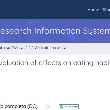
Home
Sfo
 Research Information Syste
to su Rivista
1.1 Articolo in rivista
luation of effects on eating habi
a completa (DC)