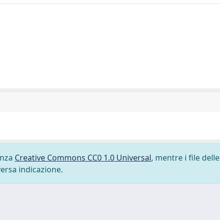
cenza
Creative Commons CC0 1.0 Universal
, mentre i file delle
versa indicazione.