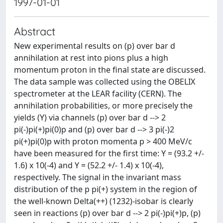
1997-01-01
Abstract
New experimental results on (p) over bar d
annihilation at rest into pions plus a high
momentum proton in the final state are discussed.
The data sample was collected using the OBELIX
spectrometer at the LEAR facility (CERN). The
annihilation probabilities, or more precisely the
yields (Y) via channels (p) over bar d --> 2
pi(-)pi(+)pi(0)p and (p) over bar d --> 3 pi(-)2
pi(+)pi(0)p with proton momenta p > 400 MeV/c
have been measured for the first time: Y = (93.2 +/-
1.6) x 10(-4) and Y = (52.2 +/- 1.4) x 10(-4),
respectively. The signal in the invariant mass
distribution of the p pi(+) system in the region of
the well-known Delta(++) (1232)-isobar is clearly
seen in reactions (p) over bar d --> 2 pi(-)pi(+)p, (p)