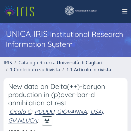
UNICA IRIS
Institutional Research
Information System
IRIS
Catalogo Ricerca Università di Cagliari
1 Contributo su Rivista
1.1 Articolo in rivista
New data on Delta(++)-baryon
production in (p)over-bar-d
annihilation at rest
Cicalo C
;
PUDDU, GIOVANNA
;
USAI,
GIANLUCA
;