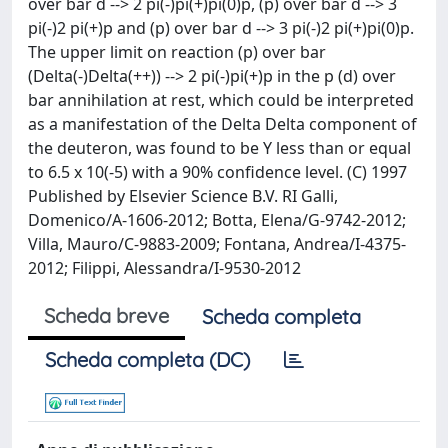
over bar d --> 2 pi(-)pi(+)pi(0)p, (p) over bar d --> 3
pi(-)2 pi(+)p and (p) over bar d --> 3 pi(-)2 pi(+)pi(0)p.
The upper limit on reaction (p) over bar
(Delta(-)Delta(++)) --> 2 pi(-)pi(+)p in the p (d) over
bar annihilation at rest, which could be interpreted
as a manifestation of the Delta Delta component of
the deuteron, was found to be Y less than or equal
to 6.5 x 10(-5) with a 90% confidence level. (C) 1997
Published by Elsevier Science B.V. RI Galli,
Domenico/A-1606-2012; Botta, Elena/G-9742-2012;
Villa, Mauro/C-9883-2009; Fontana, Andrea/I-4375-
2012; Filippi, Alessandra/I-9530-2012
Scheda breve
Scheda completa
Scheda completa (DC)