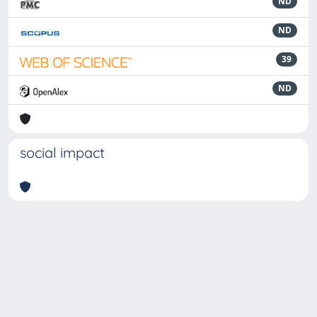
ND
ND
39
ND
social impact
Powered by
IRIS
-
about IRIS
-