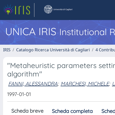
UNICA IRIS
Institutional
IRIS
Catalogo Ricerca Università di Cagliari
4 Contrib
"Metaheuristic parameters settin
algorithm"
FANNI, ALESSANDRA
;
MARCHESI, MICHELE
;
U
1997-01-01
Scheda breve
Scheda completa
Sched