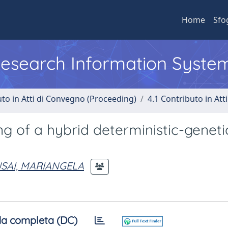
Home
Sfo
 Research Information Syste
uto in Atti di Convegno (Proceeding)
4.1 Contributo in Att
g of a hybrid deterministic-geneti
SAI, MARIANGELA
a completa (DC)