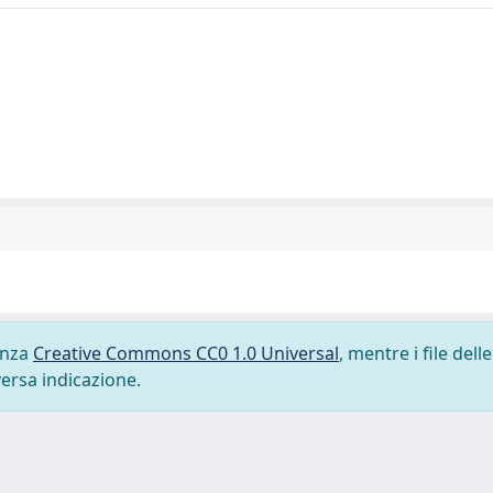
cenza
Creative Commons CC0 1.0 Universal
, mentre i file delle
versa indicazione.