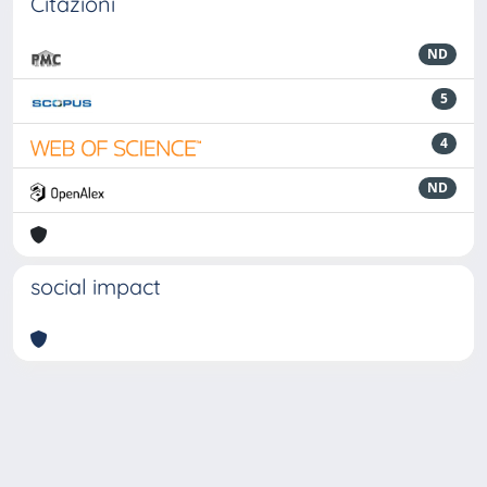
Citazioni
ND
5
4
ND
social impact