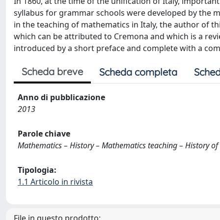
In 1860, at the time of the unification of Italy, impor
syllabus for grammar schools were developed by the m
in the teaching of mathematics in Italy, the author of t
which can be attributed to Cremona and which is a review
introduced by a short preface and complete with a co
Scheda breve
Scheda completa
Sched
Anno di pubblicazione
2013
Parole chiave
Mathematics – History – Mathematics teaching – History o
Tipologia:
1.1 Articolo in rivista
File in questo prodotto: