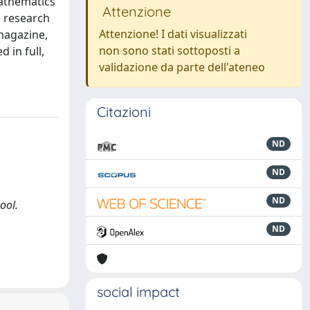
mathematics
Attenzione
 research
Attenzione! I dati visualizzati
 magazine,
non sono stati sottoposti a
 in full,
validazione da parte dell'ateneo
Citazioni
ND
ND
ND
ool.
ND
social impact