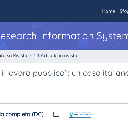
Home
Sfo
 Research Information Syste
to su Rivista
1.1 Articolo in rivista
il lavoro pubblico": un caso italian
a completa (DC)