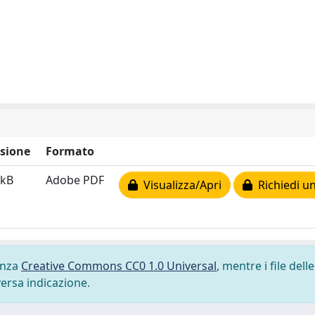
sione
Formato
 kB
Adobe PDF
Visualizza/Apri
Richiedi un
cenza
Creative Commons CC0 1.0 Universal
, mentre i file delle
versa indicazione.