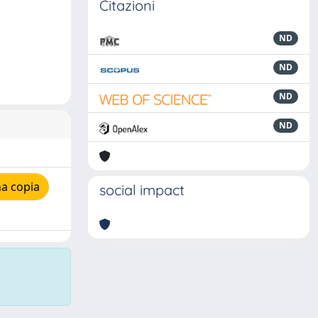
Citazioni
ND
ND
ND
ND
a copia
social impact