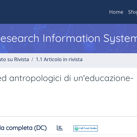
Home
Sfo
 Research Information Syste
to su Rivista
1.1 Articolo in rivista
ed antropologici di un'educazione-
a completa (DC)