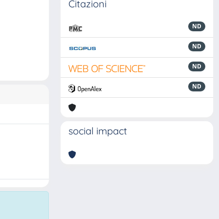
Citazioni
ND
ND
ND
ND
social impact