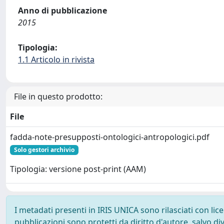
Anno di pubblicazione
2015
Tipologia:
1.1 Articolo in rivista
File in questo prodotto:
File
fadda-note-presupposti-ontologici-antropologici.pdf
Solo gestori archivio
Tipologia: versione post-print (AAM)
I metadati presenti in IRIS UNICA sono rilasciati con li
pubblicazioni sono protetti da diritto d'autore, salvo di