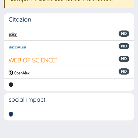
Citazioni
ND
ND
ND
ND
social impact